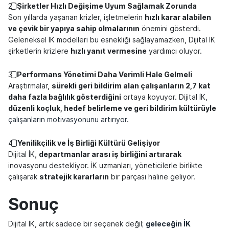
2️⃣
Şirketler Hızlı Değişime Uyum Sağlamak Zorunda
Son yıllarda yaşanan krizler, işletmelerin
hızlı karar alabilen
ve çevik bir yapıya sahip olmalarının
önemini gösterdi.
Geleneksel İK modelleri bu esnekliği sağlayamazken, Dijital İK
şirketlerin krizlere
hızlı yanıt vermesine
yardımcı oluyor.
3️⃣
Performans Yönetimi Daha Verimli Hale Gelmeli
Araştırmalar,
sürekli geri bildirim alan çalışanların 2,7 kat
daha fazla bağlılık gösterdiğini
ortaya koyuyor. Dijital İK,
düzenli koçluk, hedef belirleme ve geri bildirim kültürüyle
çalışanların motivasyonunu artırıyor
.
4️⃣
Yenilikçilik ve İş Birliği Kültürü Gelişiyor
Dijital İK,
departmanlar arası iş birliğini artırarak
inovasyonu destekliyor. İK uzmanları, yöneticilerle birlikte
çalışarak
stratejik kararların
bir parçası haline geliyor.
Sonuç
Dijital İK, artık sadece bir seçenek değil;
geleceğin İK