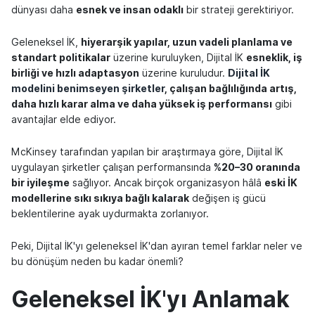
dünyası daha
esnek ve insan odaklı
bir strateji gerektiriyor.
Geleneksel İK,
hiyerarşik yapılar, uzun vadeli planlama ve
standart politikalar
üzerine kuruluyken, Dijital İK
esneklik, iş
birliği ve hızlı adaptasyon
üzerine kuruludur.
Dijital İK
modelini benimseyen şirketler
, çalışan bağlılığında artış,
daha hızlı karar alma ve daha yüksek iş performansı
gibi
avantajlar elde ediyor.
McKinsey tarafından yapılan bir araştırmaya göre, Dijital İK
uygulayan şirketler çalışan performansında
%20–30 oranında
bir iyileşme
sağlıyor. Ancak birçok organizasyon hâlâ
eski İK
modellerine sıkı sıkıya bağlı kalarak
değişen iş gücü
beklentilerine ayak uydurmakta zorlanıyor.
Peki, Dijital İK'yı geleneksel İK'dan ayıran temel farklar neler ve
bu dönüşüm neden bu kadar önemli?
Geleneksel İK'yı Anlamak