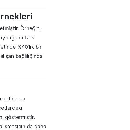
Örnekleri
etmiştir. Örneğin,
 duyduğunu fark
yetinde %40'lık bir
çalışan bağlılığında
a defalarca
ketlerdeki
ni göstermiştir.
çalışmasının da daha