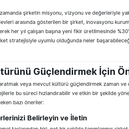
zamanda şirketin misyonu, vizyonu ve değerleriyle yakınd
devleri arasında gösterilen bir şirket, inovasyonu kuru
rek her yıl çalışan başına yeni fikir üretilmesinde %30'l
şirket stratejisiyle uyumlu olduğunda neler başarabilece
türünü Güçlendirmek İçin Ön
yaratmak veya mevcut kültürü güçlendirmek zaman ve ç
ilerle bu süreci hızlandırabilir ve etkin bir şekilde yönet
eken bazı öneriler:
lerinizi Belirleyin ve İletin
el taşlarından biri, net bir şekilde tanımlanmış şirket 