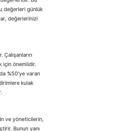
bu değerleri günlük
ar, değerlerinizi
. Çalışanların
 için önemlidir.
ında %50'ye varan
dirimlere kulak
.
n ve yöneticilerin,
ştirir. Bunun yanı