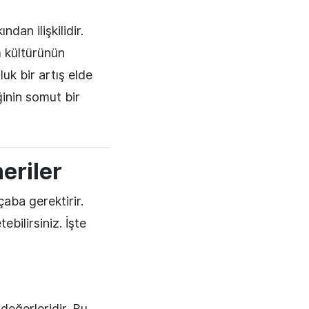
an ilişkilidir.
m kültürünün
uk bir artış elde
ğinin somut bir
eriler
aba gerektirir.
ebilirsiniz. İşte
değerleridir. Bu