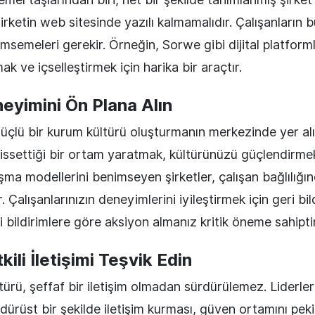
irketin web sitesinde yazılı kalmamalıdır. Çalışanların 
msemeleri gerekir. Örneğin, Sorwe gibi dijital platforml
ak ve içselleştirmek için harika bir araçtır.
neyimini Ön Plana Alın
üçlü bir kurum kültürü oluşturmanın merkezinde yer alır
 hissettiği bir ortam yaratmak, kültürünüzü güçlendirmek
şma modellerini benimseyen şirketler, çalışan bağlılığ
. Çalışanlarınızın deneyimlerini iyileştirmek için geri bil
 bildirimlere göre aksiyon almanız kritik öneme sahiptir
kili İletişimi Teşvik Edin
ürü, şeffaf bir iletişim olmadan sürdürülemez. Liderleri
 dürüst bir şekilde iletişim kurması, güven ortamını peki