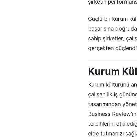
şirketin performansı
Güçlü bir kurum kül
başarısına doğrudan
sahip şirketler, çal
gerçekten güçlendir
Kurum Kül
Kurum kültürünü anl
çalışan ilk iş günün
tasarımından yöneti
Business Review'ın y
tercihlerini etkiled
elde tutmanızı sağl