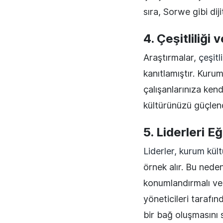
sıra, Sorwe gibi dijit
4. Çeşitliliği
Araştırmalar,
çeşitl
kanıtlamıştır. Kurum
çalışanlarınıza kend
kültürünüzü güçlend
5. Liderleri E
Liderler, kurum kült
örnek alır. Bu neden
konumlandırmalı ve 
yöneticileri tarafın
bir bağ oluşmasını s