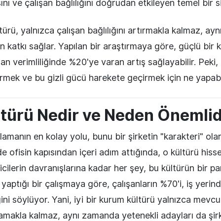
nı ve çalışan bağlılığını doğrudan etkileyen temel bir s
türü, yalnızca çalışan bağlılığını artırmakla kalmaz, ay
 katkı sağlar. Yapılan bir araştırmaya göre, güçlü bir
ışan verimliliğinde %20'ye varan artış sağlayabilir. Peki
mek ve bu gizli gücü harekete geçirmek için ne yapabil
türü Nedir ve Neden Önemlid
amanın en kolay yolu, bunu bir şirketin "karakteri" olar
de ofisin kapısından içeri adım attığında, o kültürü hiss
cilerin davranışlarına kadar her şey, bu kültürün bir pa
aptığı bir çalışmaya göre, çalışanların %70'i, iş yerind
iğini söylüyor. Yani, iyi bir kurum kültürü yalnızca mevcut
amakla kalmaz, aynı zamanda yetenekli adayları da şirk