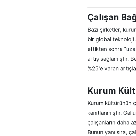
Çalışan Bağ
Bazı şirketler, kuru
bir global teknoloji
ettikten sonra "
uza
artış sağlamıştır. B
%25'e varan artışl
Kurum Kült
Kurum kültürünün ça
kanıtlanmıştır. Gall
çalışanların daha a
Bunun yanı sıra, ça