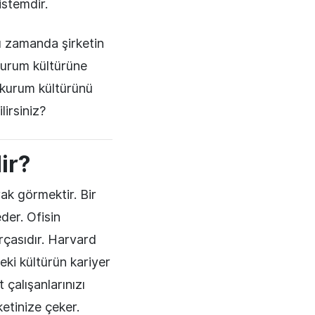
istemdir.
nı zamanda şirketin
 kurum kültürüne
, kurum kültürünü
irsiniz?
ir?
ak görmektir. Bir
eder. Ofisin
rçasıdır. Harvard
eki kültürün kariyer
 çalışanlarınızı
etinize çeker.