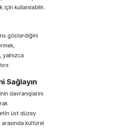
 için kullanılabilir.
ns gösterdiğini
vermek,
, yalnızca
rır.
ni Sağlayın
inin davranışlarını
arak
ketin üst düzey
r arasında kültürel