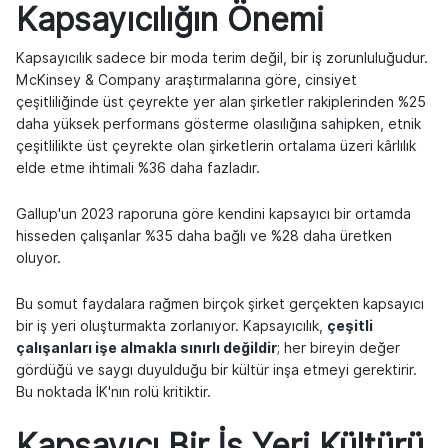
Kapsayıcılığın Önemi
Kapsayıcılık sadece bir moda terim değil, bir iş zorunluluğudur.
McKinsey & Company araştırmalarına göre, cinsiyet
çeşitliliğinde üst çeyrekte yer alan şirketler rakiplerinden %25
daha yüksek performans gösterme olasılığına sahipken, etnik
çeşitlilikte üst çeyrekte olan şirketlerin ortalama üzeri kârlılık
elde etme ihtimali %36 daha fazladır.
Gallup'un 2023 raporuna göre kendini kapsayıcı bir ortamda
hisseden çalışanlar %35 daha bağlı ve %28 daha üretken
oluyor.
Bu somut faydalara rağmen birçok şirket gerçekten kapsayıcı
bir iş yeri oluşturmakta zorlanıyor. Kapsayıcılık,
çeşitli
çalışanları işe almakla sınırlı değildir
; her bireyin değer
gördüğü ve saygı duyulduğu bir kültür inşa etmeyi gerektirir.
Bu noktada İK'nın rolü kritiktir.
Kapsayıcı Bir İş Yeri Kültürü