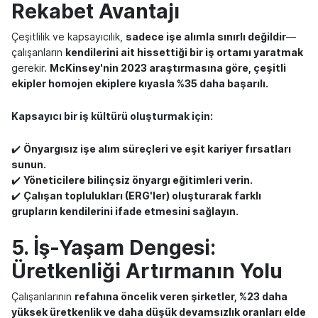
Rekabet Avantajı
Çeşitlilik ve kapsayıcılık,
sadece işe alımla sınırlı değildir
—
çalışanların
kendilerini ait hissettiği bir iş ortamı yaratmak
gerekir.
McKinsey'nin 2023 araştırmasına göre, çeşitli
ekipler homojen ekiplere kıyasla %35 daha başarılı.
Kapsayıcı bir iş kültürü oluşturmak için
:
✔️
Önyargısız işe alım süreçleri ve eşit kariyer fırsatları
sunun.
✔️
Yöneticilere bilinçsiz önyargı eğitimleri verin.
✔️
Çalışan toplulukları (ERG'ler) oluşturarak farklı
grupların kendilerini ifade etmesini sağlayın.
5. İş-Yaşam Dengesi:
Üretkenliği Artırmanın Yolu
Çalışanlarının
refahına öncelik veren şirketler, %23 daha
yüksek üretkenlik ve daha düşük devamsızlık oranları elde