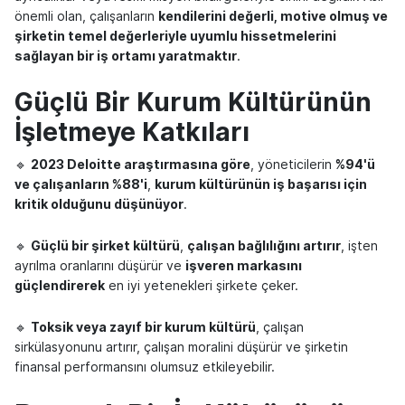
önemli olan, çalışanların
kendilerini değerli, motive olmuş ve
şirketin temel değerleriyle uyumlu hissetmelerini
sağlayan bir iş ortamı yaratmaktır
.
Güçlü Bir Kurum Kültürünün
İşletmeye Katkıları
🔹
2023 Deloitte araştırmasına göre
, yöneticilerin
%94'ü
ve çalışanların %88'i
,
kurum kültürünün iş başarısı için
kritik olduğunu düşünüyor
.
🔹
Güçlü bir şirket kültürü
,
çalışan bağlılığını artırır
, işten
ayrılma oranlarını düşürür ve
işveren markasını
güçlendirerek
en iyi yetenekleri şirkete çeker.
🔹
Toksik veya zayıf bir kurum kültürü
, çalışan
sirkülasyonunu artırır, çalışan moralini düşürür ve şirketin
finansal performansını olumsuz etkileyebilir.