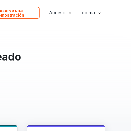
eserve una
Acceso
Idioma
emostración
leado