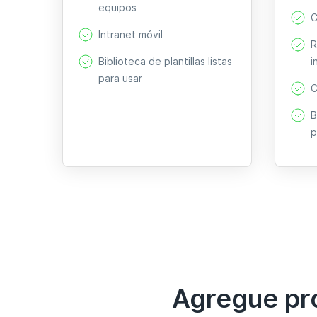
equipos
C
Intranet móvil
R
Biblioteca de plantillas listas
i
para usar
C
B
p
Agregue pro