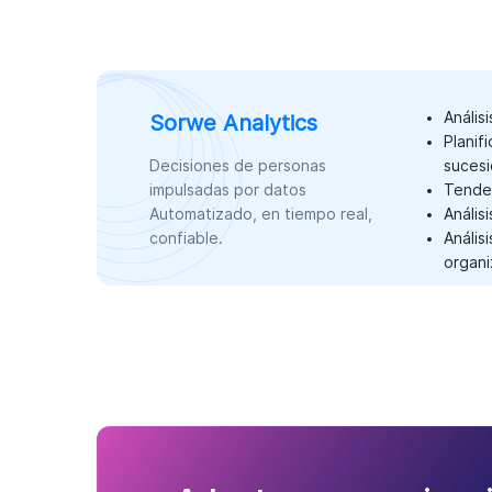
Anális
Sorwe Analytics
Planif
Decisiones de personas
suces
impulsadas por datos
Tenden
Automatizado, en tiempo real,
Anális
confiable.
Anális
organi