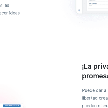
r las
ecer ideas
¡La pri
promes
Puede dar a 
libertad cre
puedan discu