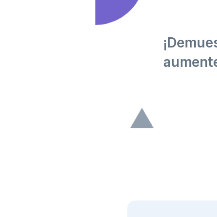
¡Demues
aumente