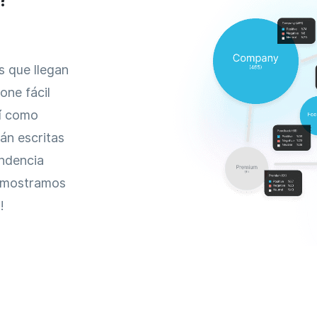
s que llegan
one fácil
sí como
án escritas
endencia
e mostramos
!