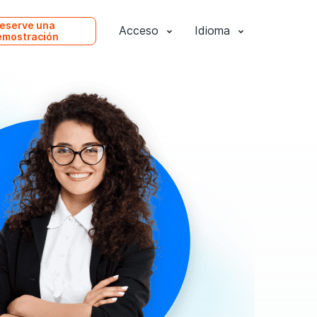
eserve una
Acceso
Idioma
emostración