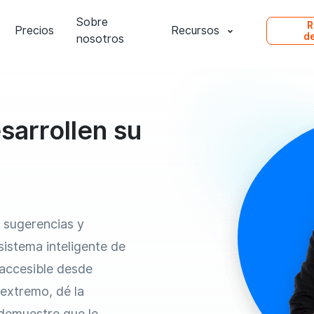
Sobre
R
Precios
Recursos
d
nosotros
sarrollen su
 sugerencias y
istema inteligente de
 accesible desde
 extremo, dé la
 demuestre que le